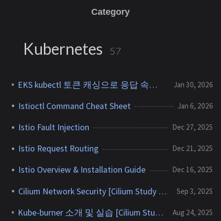
Category
Kubernetes
57
EKS kubectl 토큰 캐싱으로 응답 속도 개선하기
Jan 30, 2026
Istioctl Command Cheat Sheet
Jan 6, 2026
Istio Fault Injection
Dec 27, 2025
Istio Request Routing
Dec 21, 2025
Istio Overview & Installation Guide
Dec 16, 2025
Cilium Network Security [Cilium Study 8주차]
Sep 3, 2025
Kube-burner 소개 및 실습 [Cilium Study 7주차]
Aug 24, 2025