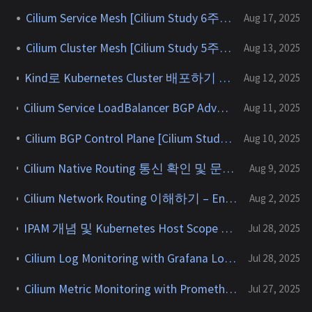
Cilium Service Mesh [Cilium Study 6주차]
Aug 17, 2025
Cilium Cluster Mesh [Cilium Study 5주차]
Aug 13, 2025
Kind로 Kubernetes Cluster 배포하기 [Cilium Study 5주차]
Aug 12, 2025
Cilium Service LoadBalancer BGP Advertisement & ExternalTrafficPolicy [Cilium Study 5주차]
Aug 11, 2025
Cilium BGP Control Plane [Cilium Study 5주차]
Aug 10, 2025
Cilium Native Routing 통신 확인 및 문제 해결 – Static Route & BGP [Cilium Study 4주차]
Aug 9, 2025
Cilium Network Routing 이해하기 – Encapsulation과 Native Routing 비교 [Cilium Study 3주차]
Aug 2, 2025
IPAM 개념 및 Kubernetes Host Scope -> Cluster Scope Migration 실습 [Cilium Study 3주차]
Jul 28, 2025
Cilium Log Monitoring with Grafana Loki + Grafana Alloy [Cilium Study 2주차]
Jul 28, 2025
Cilium Metric Monitoring with Prometheus + Grafana [Cilium Study 2주차]
Jul 27, 2025