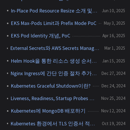
In-Place Pod Resource Resize 소개 및 PoC
Jun 10, 2025
EKS Max-Pods Limit과 Prefix Mode PoC
May 3, 2025
EKS Pod Identity 개념, PoC
Apr 16, 2025
External Secrets와 AWS Secrets Manager, SSM Parameter Store 연동하기
Mar 1, 2025
Helm Hook을 통한 리소스 생성 순서 제어
Jan 15, 2025
Nginx Ingress에 간단 인증 절차 추가하기(Basic Auth)
Dec 27, 2024
Kubernetes Graceful Shutdown이란?
Dec 24, 2024
Liveness, Readiness, Startup Probes 개념, 사용방법
Nov 25, 2024
Kubernetes에 MongoDB 배포하기
Nov 12, 2024
Kubernetes 환경에서 TLS 인증서 적용하기 - (2)
Oct 19, 2024