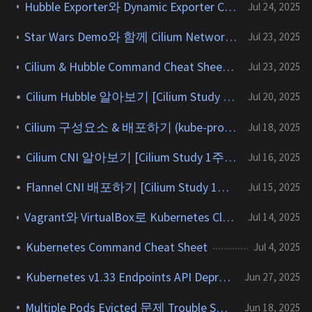
Hubble Exporter와 Dynamic Exporter Configuration [Cilium Study 2주차]
Jul 24, 2025
Star Wars Demo와 함께 Cilium Network Policy 알아보기 [Cilium Study 2주차]
Jul 23, 2025
Cilium & Hubble Command Cheat Sheet [Cilium Study 2주차]
Jul 23, 2025
Cilium Hubble 알아보기 [Cilium Study 2주차]
Jul 20, 2025
Cilium 구성요소 & 배포하기 (kube-proxy replacement) [Cilium Study 1주차]
Jul 18, 2025
Cilium CNI 알아보기 [Cilium Study 1주차]
Jul 16, 2025
Flannel CNI 배포하기 [Cilium Study 1주차]
Jul 15, 2025
Vagrant와 VirtualBox로 Kubernetes Cluster 구축하기 [Cilium Study 1주차]
Jul 14, 2025
Kubernetes Command Cheat Sheet
Jul 4, 2025
Kubernetes v1.33 Endpoints API Deprecated
Jun 27, 2025
Multiple Pods Evicted 문제 Trouble Shooting
Jun 18, 2025