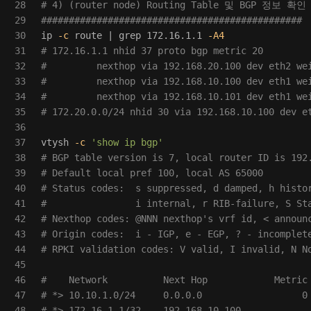
28

# 4) (router node) Routing Table 및 BGP 정
29

###############################################
30

ip 
-c
 route | 
grep 
172.16.1.1 
-A4
31

# 172.16.1.1 nhid 37 proto bgp metric 20 
32

#         nexthop via 192.168.20.100 dev eth2 we
33

#         nexthop via 192.168.10.100 dev eth1 we
34

#         nexthop via 192.168.10.101 dev eth1 we
35

# 172.20.0.0/24 nhid 30 via 192.168.10.100 dev e
36

37

vtysh 
-c
'show ip bgp'
38

# BGP table version is 7, local router ID is 192
39

# Default local pref 100, local AS 65000
40

# Status codes:  s suppressed, d damped, h histo
41

#                i internal, r RIB-failure, S St
42

# Nexthop codes: @NNN nexthop's vrf id, < announ
43

# Origin codes:  i - IGP, e - EGP, ? - incomplet
44

# RPKI validation codes: V valid, I invalid, N N
45

46

#    Network          Next Hop            Metric
47

# *> 10.10.1.0/24     0.0.0.0                  0
48

# *> 172.16.1.1/32    192.168.10.100            