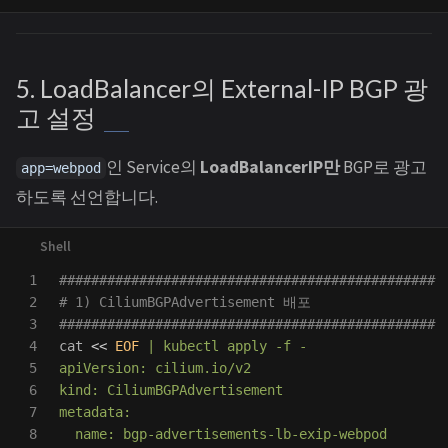
5. LoadBalancer의 External-IP BGP 광
고 설정
인 Service의
LoadBalancerIP만
BGP로 광고
app=webpod
하도록 선언합니다.
1

###############################################
2

# 1) CiliumBGPAdvertisement 배포
3

###############################################
4

cat
<<
EOF
 | kubectl apply -f -

5

apiVersion: cilium.io/v2

6

kind: CiliumBGPAdvertisement

7

metadata:

8

  name: bgp-advertisements-lb-exip-webpod
