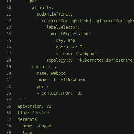
19

    spec:

20

      affinity:

21

        podAntiAffinity:

22

          requiredDuringSchedulingIgnoredDuringEx
23

          - labelSelector:

24

              matchExpressions:

25

              - key: app

26

                operator: In

27

                values: ["webpod"]

28

            topologyKey: "kubernetes.io/hostname"
29

      containers:

30

      - name: webpod

31

        image: traefik/whoami

32

        ports:

33

        - containerPort: 80

34

---

35

apiVersion: v1

36

kind: Service

37

metadata:

38

  name: webpod

39

  labels:
