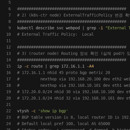
5

6

###############################################
7

# 2) (k8s-ctr node) ExternalTrafficPolicy 변경 
8

###############################################
9

kubectl describe svc webpod | 
grep
-i
"External 
10

# External Traffic Policy:  Local
11

12

###############################################
13

# 3) (router node) Routing 정보 확인 (실제 pod
14

###############################################
15

ip 
-c
 route | 
grep 
172.16.1.1 
-A4
16

# 172.16.1.1 nhid 45 proto bgp metric 20 
17

#         nexthop via 192.168.20.100 dev eth2 we
18

#         nexthop via 192.168.10.101 dev eth1 we
19

# 172.20.0.0/24 nhid 30 via 192.168.10.100 dev e
20

# 172.20.1.0/24 nhid 32 via 192.168.10.101 dev e
21

22

vtysh 
-c
'show ip bgp'
23

# BGP table version is 8, local router ID is 192
24

# Default local pref 100, local AS 65000
25

# Status codes:  s suppressed, d damped, h histo