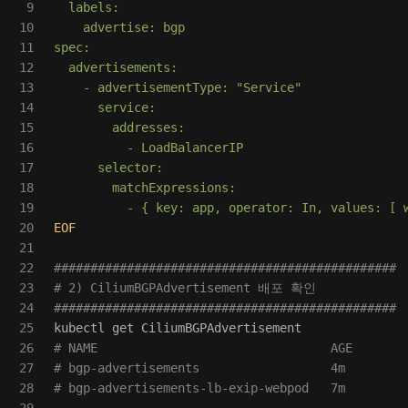
9

  labels:

10

    advertise: bgp

11

spec:

12

  advertisements:

13

    - advertisementType: "Service"

14

      service:

15

        addresses:

16

          - LoadBalancerIP

17

      selector:             

18

        matchExpressions:

19

20

EOF

21

22

###############################################
23

# 2) CiliumBGPAdvertisement 배포 확인
24

###############################################
25

26

# NAME                                AGE
27

# bgp-advertisements                  4m
28

# bgp-advertisements-lb-exip-webpod   7m