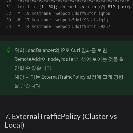
30

###############################################
31

for 
i 
in
{
1..50
}
;
do 
curl 
-s
 http://
$LBIP
 | 
grep
32

#  19 Hostname: webpod-5ddff96fcf-lqhbb
33

#  17 Hostname: webpod-5ddff96fcf-lgfqf
#  14 Hostname: webpod-5ddff96fcf-29257
위의 LoadBalancer의 IP로 Curl 결과를 보면
RemoteAddr이 node, router가 섞여 보이는 것을 확
인할 수 있습니다.
해당 차이는 ExternalTrafficPolicy 설정에 크게 영향
을 받습니다.
7. ExternalTrafficPolicy (Cluster vs
Local)