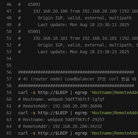
46

#   65001
47

#     192.168.20.100 from 192.168.20.100 (192.16
48

#       Origin IGP, valid, external, multipath
49

#       Last update: Mon Aug 18 23:30:11 2025
50

#   65001
51

#     192.168.10.101 from 192.168.10.101 (192.16
52

#       Origin IGP, valid, external, multipath, 
53

#       Last update: Mon Aug 18 23:30:23 2025
54

55

56

###############################################
57

# 4) (router node) LoadBalancer IP로 curl 했을 
58

###############################################
59

curl 
-s
 http://
$LBIP
 | egrep 
'Hostname|RemoteAdd
60

# Hostname: webpod-5ddff96fcf-lgfqf
61

# RemoteAddr: 192.168.20.200:36846
62

curl 
-s
 http://
$LBIP
 | egrep 
'Hostname|RemoteAdd
63

# Hostname: webpod-5ddff96fcf-29257
64

# RemoteAddr: 192.168.20.200:34232
65

curl 
-s
 http://
$LBIP
 | egrep 
'Hostname|RemoteAdd