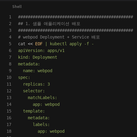
1

###############################################
2

## 1. 샘플 애플리케이션 배포
3

###############################################
4

# webpod Deployment + Service 배포
5

cat
<<
EOF
 | kubectl apply -f -

6

apiVersion: apps/v1

7

kind: Deployment

8

metadata:

9

  name: webpod

10

spec:

11

  replicas: 3

12

  selector:

13

    matchLabels:

14

      app: webpod

15

  template:

16

    metadata:

17

      labels:

18

        app: webpod
