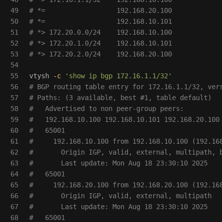
49

# *=                  192.168.20.100            
50

# *=                  192.168.10.101            
51

# *> 172.20.0.0/24    192.168.10.100            
52

# *> 172.20.1.0/24    192.168.10.101            
53

# *> 172.20.2.0/24    192.168.20.100            
54

55

vtysh 
-c
'show ip bgp 172.16.1.1/32'
56

# BGP routing table entry for 172.16.1.1/32, ver
57

# Paths: (3 available, best #1, table default)
58

#   Advertised to non peer-group peers:
59

#   192.168.10.100 192.168.10.101 192.168.20.100
60

#   65001
61

#     192.168.10.100 from 192.168.10.100 (192.16
62

#       Origin IGP, valid, external, multipath, 
63

#       Last update: Mon Aug 18 23:30:10 2025
64

#   65001
65

#     192.168.20.100 from 192.168.20.100 (192.16
66

#       Origin IGP, valid, external, multipath
67

#       Last update: Mon Aug 18 23:30:10 2025
68

#   65001