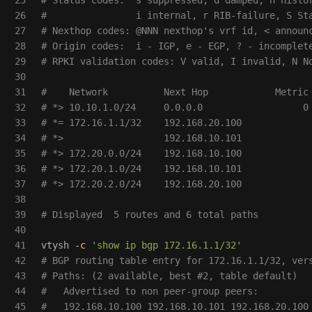
26

#                i internal, r RIB-failure, S St
27

# Nexthop codes: @NNN nexthop's vrf id, < announ
28

# Origin codes:  i - IGP, e - EGP, ? - incomplet
29

# RPKI validation codes: V valid, I invalid, N N
30

31

#    Network          Next Hop            Metric
32

# *> 10.10.1.0/24     0.0.0.0                  0
33

# *= 172.16.1.1/32    192.168.20.100            
34

# *>                  192.168.10.101            
35

# *> 172.20.0.0/24    192.168.10.100            
36

# *> 172.20.1.0/24    192.168.10.101            
37

# *> 172.20.2.0/24    192.168.20.100            
38

39

# Displayed  5 routes and 6 total paths
40

41

vtysh 
-c
'show ip bgp 172.16.1.1/32'
42

# BGP routing table entry for 172.16.1.1/32, ver
43

# Paths: (2 available, best #2, table default)
44

#   Advertised to non peer-group peers:
45

#   192.168.10.100 192.168.10.101 192.168.20.100