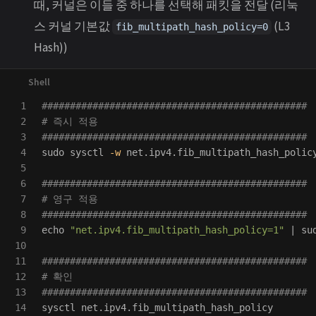
때, 커널은 이들 중 하나를 선택해 패킷을 전달 (리눅
스 커널 기본값
(L3
fib_multipath_hash_policy=0
Hash))
1

###############################################
2

# 즉시 적용
3

###############################################
4

sudo 
sysctl 
-w
 net.ipv4.fib_multipath_hash_polic
5

6

###############################################
7

# 영구 적용
8

###############################################
9

echo
"net.ipv4.fib_multipath_hash_policy=1"
 | 
su
10

11

###############################################
12

# 확인
13

###############################################
14
