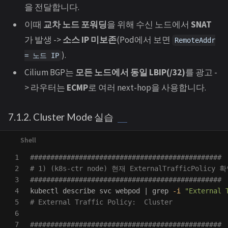
을 전달합니다.
이때
교차 노드 포워딩
을 위해 수신 노드에서
SNAT
가 발생 ->
소스 IP 미보존
(Pod에서 보면
RemoteAddr
).
= 노드 IP
Cilium BGP는
모든 노드에서 동일 LBIP(/32)
를 광고 -
> 라우터는
ECMP
로 여러 next-hop을 사용합니다.
7.1.2. Cluster Mode 실습
1

###############################################
2

# 1) (k8s-ctr node) 현재 ExternalTrafficPolicy 
3

###############################################
4

kubectl describe svc webpod | 
grep
-i
"External 
5

# External Traffic Policy:  Cluster
6

7

###############################################