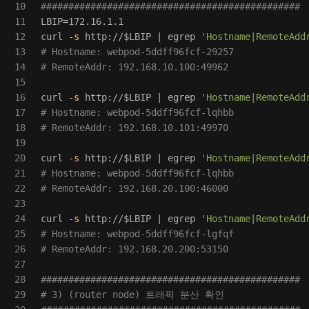
10

###############################################
11

LBIP
=
172.16.1.1

12

curl 
-s
 http://
$LBIP
 | egrep 
'Hostname|RemoteAdd
13

# Hostname: webpod-5ddff96fcf-29257
14

# RemoteAddr: 192.168.10.100:49962
15

16

curl 
-s
 http://
$LBIP
 | egrep 
'Hostname|RemoteAdd
17

# Hostname: webpod-5ddff96fcf-lqhbb
18

# RemoteAddr: 192.168.10.101:49970
19

20

curl 
-s
 http://
$LBIP
 | egrep 
'Hostname|RemoteAdd
21

# Hostname: webpod-5ddff96fcf-lqhbb
22

# RemoteAddr: 192.168.20.100:46000
23

24

curl 
-s
 http://
$LBIP
 | egrep 
'Hostname|RemoteAdd
25

# Hostname: webpod-5ddff96fcf-lgfqf
26

# RemoteAddr: 192.168.20.200:53150
27

28

###############################################
29

# 3) (router node) 트래픽 분산 확인