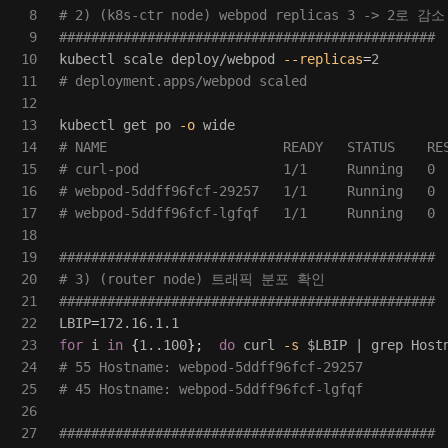
8

# 2) (k8s-ctr node) webpod replicas 3 -> 2로 
9

###############################################
10

kubectl scale deploy/webpod 
--replicas
=
11

# deployment.apps/webpod scaled
12

13

kubectl get po 
-o
14

# NAME                      READY   STATUS    RE
15

# curl-pod                  1/1     Running   0 
16

# webpod-5ddff96fcf-29257   1/1     Running   0 
17

# webpod-5ddff96fcf-lgfqf   1/1     Running   0 
18

19

###############################################
20

# 3) (router node) 트래픽 분포 확인
21

###############################################
22

LBIP
=
23

for 
i 
in
{
1..100
}
;
do 
curl 
-s
$LBIP
 | 
grep 
Host
24

# 55 Hostname: webpod-5ddff96fcf-29257
25

# 45 Hostname: webpod-5ddff96fcf-lgfqf
26

27

###############################################