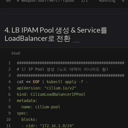
# webpod-5ddff96fcf-lqhbb   1/1     Running   0 
4. LB IPAM Pool 생성 & Service를
LoadBalancer로 전환
1

###############################################
2

# 1) IP Pool 생성 (노드 대역이 아니어도 됨)
3

###############################################
4

cat
<<
EOF
 | kubectl apply -f -

5

apiVersion: "cilium.io/v2"

6

kind: CiliumLoadBalancerIPPool

7

metadata:

8

  name: cilium-pool

9

spec:

10

  blocks:

11
