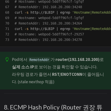
66

# Hostname: webpod-5ddff96fcf-lgfqf
67

# RemoteAddr: 192.168.20.200:34248
68

curl 
-s
 http://
$LBIP
 | egrep 
'Hostname|RemoteAdd
69

# Hostname: webpod-5ddff96fcf-lgfqf
70

# RemoteAddr: 192.168.20.200:34264
71

curl 
-s
 http://
$LBIP
 | egrep 
'Hostname|RemoteAdd
72

# Hostname: webpod-5ddff96fcf-29257
# RemoteAddr: 192.168.20.200:34278
Pod에서
가
router(192.168.20.200)
로
RemoteAddr
실제 소스 IP
로 보이는 것을 확인할 수 있습니다.
라우팅 경로가 줄면서
RST/ENOTCONN
이 줄어듭니
다. (stale nexthop 적음)
8. ECMP Hash Policy (Router 권장 튜