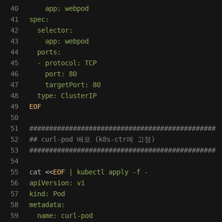
40

    app: webpod

41

spec:

42

  selector:

43

    app: webpod

44

  ports:

45

  - protocol: TCP

46

    port: 80

47

    targetPort: 80

48

49

EOF

50

51

###############################################
52

## curl-pod 배포 (k8s-ctr에 고정)
53

###############################################
54

55

cat
<<
EOF
 | kubectl apply -f -

56

apiVersion: v1

57

kind: Pod

58

metadata:

59

  name: curl-pod
