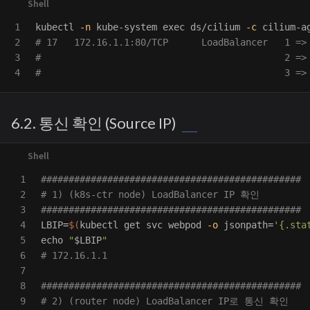
1

kubectl 
-n
 kube-system 
exec 
ds/cilium 
-c
 cilium-a
2

# 17   172.16.1.1:80/TCP      LoadBalancer   1 =>
3

#                                            2 =>
#                                            3 =>
6.2. 통신 확인 (Source IP)
1

###############################################
2

# 1) (k8s-ctr node) LoadBalancer IP 확인
3

###############################################
4

LBIP
=
$(
kubectl get svc webpod 
-o
jsonpath
=
'{.sta
5

echo
"
$LBIP
"
6

# 172.16.1.1
7

8

###############################################
9

# 2) (router node) LoadBalancer IP로 통신 확인