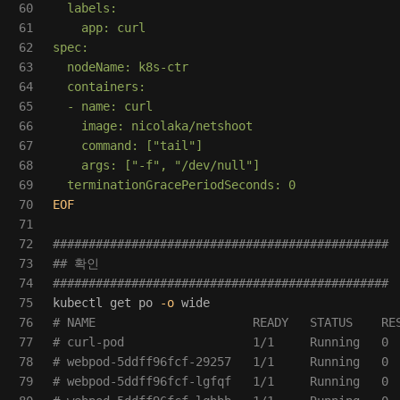
60

  labels:

61

    app: curl

62

spec:

63

  nodeName: k8s-ctr

64

  containers:

65

  - name: curl

66

    image: nicolaka/netshoot

67

    command: ["tail"]

68

    args: ["-f", "/dev/null"]

69

70

EOF

71

72

###############################################
73

## 확인
74

###############################################
75

kubectl get po 
-o
76

# NAME                      READY   STATUS    RE
77

# curl-pod                  1/1     Running   0 
78

# webpod-5ddff96fcf-29257   1/1     Running   0 
79

# webpod-5ddff96fcf-lgfqf   1/1     Running   0 