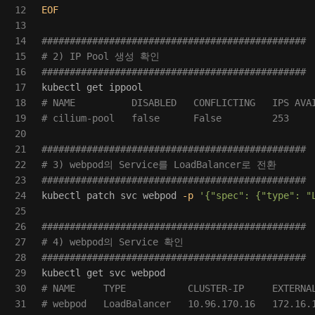
12

EOF

13

14

###############################################
15

# 2) IP Pool 생성 확인
16

###############################################
17

18

# NAME          DISABLED   CONFLICTING   IPS AVA
19

# cilium-pool   false      False         253    
20

21

###############################################
22

# 3) webpod의 Service를 LoadBalancer로 전환
23

###############################################
24

kubectl patch svc webpod 
-p
'{"spec": {"type": "
25

26

###############################################
27

# 4) webpod의 Service 확인
28

###############################################
29

30

# NAME     TYPE           CLUSTER-IP     EXTERNA
# webpod   LoadBalancer   10.96.170.16   172.16.