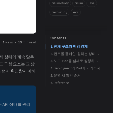
cilium-study
cilium
java
ci-cd-study
ec2
Contents
1
views
13 min
read
1. 전체 구조와 책임 경계
2. 컨트롤 플레인: 원하는 상태를 기록하고 조정하는 쪽
실제 상태에 계속 맞추
2.1. kube-apiserver
3. 노드: Pod를 실제로 실행하는 쪽
드 구성 요소는 그 상
4. Deployment가 Pod가 되기까지
2.2. etcd
3.1. kubelet과 컨테이너 런타임
을 먼저 확인할지 이해
5. 운영 시 확인 순서
2.3. kube-scheduler
3.2. kube-proxy와 네트워크 Add-on
6. Reference
2.4. kube-controller-manager와 cloud-controller-manager
API 상태를 관리