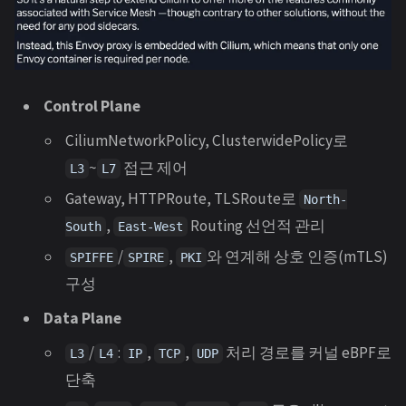
Control Plane
CiliumNetworkPolicy, ClusterwidePolicy로
~
접근 제어
L3
L7
Gateway, HTTPRoute, TLSRoute로
North-
,
Routing 선언적 관리
South
East-West
/
,
와 연계해 상호 인증(mTLS)
SPIFFE
SPIRE
PKI
구성
Data Plane
/
:
,
,
처리 경로를 커널 eBPF로
L3
L4
IP
TCP
UDP
단축