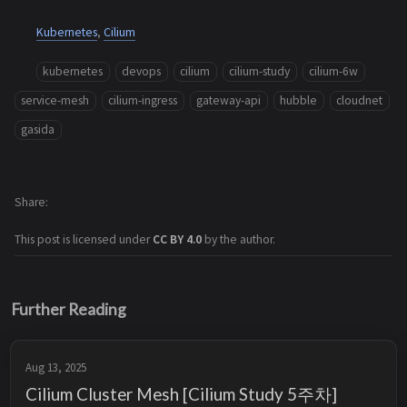
Kubernetes
,
Cilium
kubernetes
devops
cilium
cilium-study
cilium-6w
service-mesh
cilium-ingress
gateway-api
hubble
cloudnet
gasida
Share
This post is licensed under
CC BY 4.0
by the author.
Further Reading
Aug 13, 2025
Cilium Cluster Mesh [Cilium Study 5주차]