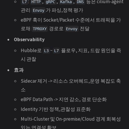
:
,
,
,
등은 cilium-agent
L7
HTTP
gRPC
Kafka
DNS
관리
가 파싱,정책 평가
Envoy
eBPF 훅이 Socket/Packet 수준에서 트래픽을 가
로채
경로로
전달
TPROXY
Envoy
Observability
Hubble로
~
플로우, 지표, 드랍 원인을 즉
L3
L7
시 관찰
효과
Sidecar 제거 -> 리소스 오버헤드,운영 복잡도 축
소
eBPF Data Path -> 지연 감소, 경로 단순화
Identity 기반 정책,관찰성 표준화
Multi-Cluster 및 On-premise/Cloud 경계 회복성
있는 연결성 확보