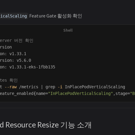
Feature Gate 활성화 확인
ticalScaling
 Server 버전 확인
rsion

on: v1.33.1

rsion: v5.6.0

on: v1.33.1-eks-1fbb135

ates 확인
t 
--raw
 /metrics | 
grep
-i
 InPlacePodVerticalScaling

eature_enabled
{
name
=
"InPlacePodVerticalScaling"
,stage
=
"B
Pod Resource Resize 기능 소개