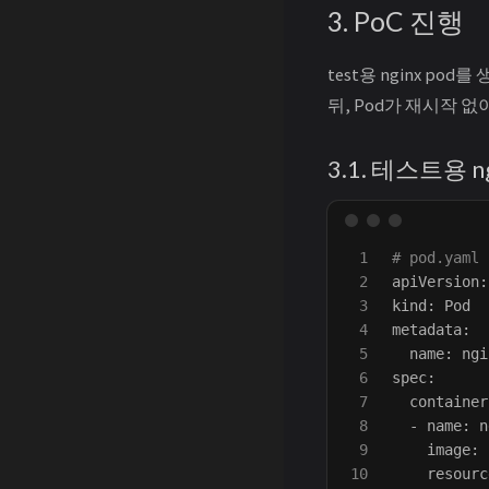
3. PoC 진행
test용 nginx pod
뒤, Pod가 재시작 
3.1. 테스트용 n
1

# pod.yaml
2

apiVersion:
3

kind: Pod

4

metadata:

5

  name: ngi
6

spec:

7

  container
8

  - name: n
9

    image: 
10

    resourc