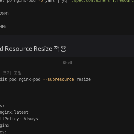
et po nginx-pod 
-o
 yaml | yq 
'.spec.containers[].resourc
28Mi

Pod Resource Resize 적용
스 크기 조정
dit pod nginx-pod 
--subresource
 resize

                                                        
s:                                                      
nginx:latest                                            
llPolicy: Always                                        
ginx                                                    
es:                                                     