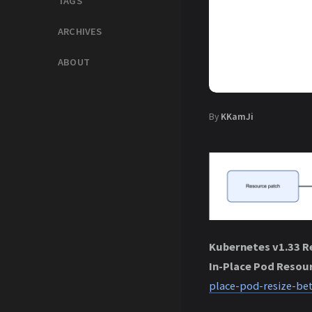
TAGS
ARCHIVES
ABOUT
By
KKamJi
Kubernetes v1.33 R
In-Place Pod Reso
place-pod-resize-be