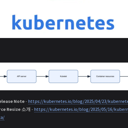
elease Note
-
https://kubernetes.io/blog/2025/04/23/kubernete
urce Resize 소개
-
https://kubernetes.io/blog/2025/05/16/kubern
ta/