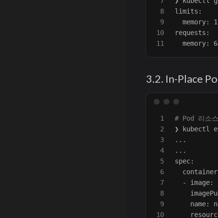
7

❯ kubectl g
8

limits:

9

  memory: 1
10

requests:

3.2. In-Place 
1

# Pod 리소
2

❯ kubectl e
3

...

4

...

5

spec:      
6

  container
7

  - image: 
8

    imagePu
9

    name: n
10

    resourc