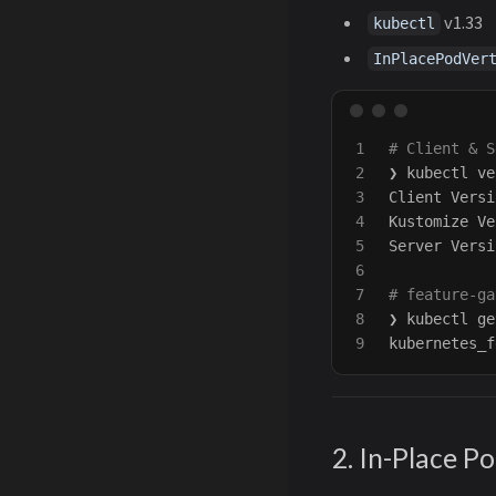
v1.33
kubectl
InPlacePodVer
1

# Client &
2

❯ kubectl ve
3

Client Versi
4

Kustomize Ve
5

Server Versi
6

7

# feature-g
8

❯ kubectl ge
kubernetes_f
2. In-Place 