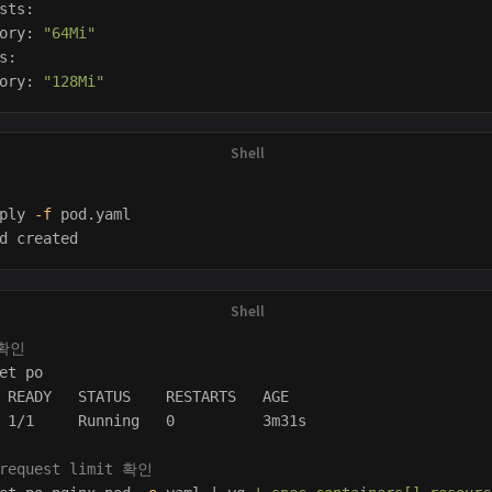
sts:

ory: 
"64Mi"
s:

ory: 
"128Mi"
ply 
-f
 pod.yaml

 확인
et po            

 READY   STATUS    RESTARTS   AGE

 1/1     Running   0          3m31s

 request limit 확인