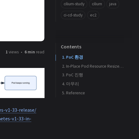
cilium-study
cilium
java
ci-cd-study
ec2
Contents
1
views
6 min
read
1. PoC 환경
2. In-Place Pod Resource Resize 기능 소개
3. PoC 진행
4. 마무리
3.1. 테스트용 nginx Pod 생성
5. Reference
3.2. In-Place Pod Resource Resize 적용
s-v1-33-release/
etes-v1-33-in-