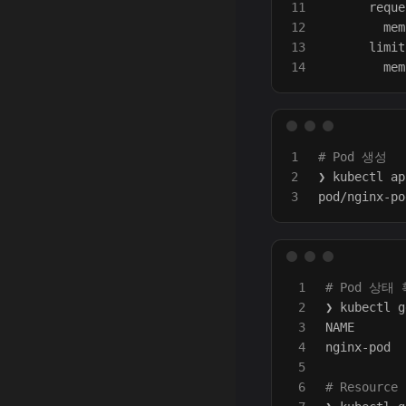
11

      reque
12

        mem
13

      limit
        mem
1

# Pod 생성
2

❯ kubectl ap
1

# Pod 상태
2

❯ kubectl g
3

NAME       
4

nginx-pod  
5

6

# Resource