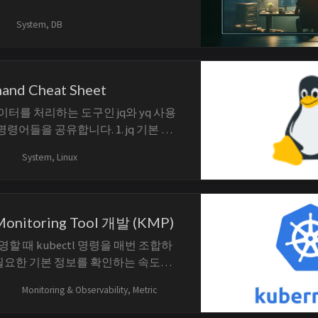
. TL;DR AWS 서비스의 핵심 개념
 주의할 지점을 정리합니다. 주요 키워
System, DB
 ec2, tsdb이며, 글의 예제와 명령을 따라
mand Cheat Sheet
데이터를 처리하는 도구인 jq와 yq 사용
 명령어들을 공유합니다. 1. jq 기본 사
'.' file.json # JSON 파일 예쁘게 출력
System, Linux
:"John","age":3...
Monitoring Tool 개발 (KMP)
 운영할 때 kubectl 명령을 매번 조합하
 필요한 기본 정보를 확인하는 속도가
ubernetes Monitoring
Monitoring & Observability, Metric
이벤트, 재시작, 이전 컨테이너 로그,
상태, 리소스 사용량을 한 메뉴에 모아 빠