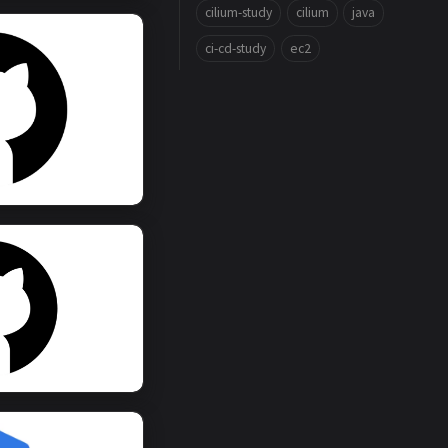
cilium-study
cilium
java
ci-cd-study
ec2