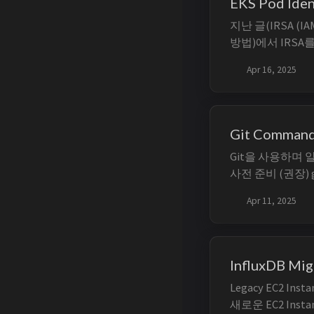
EKS Pod Ide
지난 글(IRSA (IAM
방법)에서 IRSA
방법을 설명했었습니다.
Apr 16, 2025
Pod 단위로 IA
니다. 기존 IRSA(IA
OIDC ...
Git Command
Git을 사용하며 알
사전 준비 (권장) git-d
등의 출력을 더 읽
Apr 11, 2025
Ubuntu/Debian s
install git-delta 1
InfluxDB Migr
Legacy EC2 Ins
새로운 EC2 In