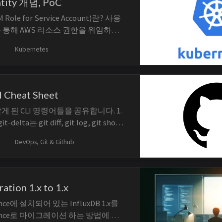
ntity 개념, PoC
 Role for Service Account)란? 사용
를 통해 AWS 리소스 권한을 위임하는
 Amazon EKS Pod Identity는
Kubernetes
M 자격 증명을 제공하는 새로운 기능입
M Role for Service Account)에서는
 Cheat Sheet
게 된 CLI 명령어들을 공유합니다. 1.
elta는 git diff, git log, git show
기 쉽게 만들어주는 도구입니다. 1.1.
DevOps, Git & Github
udo apt-get update sudo apt-get
.2. m...
ation 1.x to 1.x
tance에 설치되어 있는 InfluxDB 1.x를
stance로 마이그레이션 하는 방법에 대