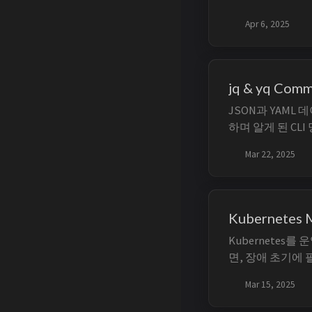
해 정리해보았습니다
과 실제 구성 시
Apr 6, 2025
드는 influxdb,
가며 전체...
jq & yq Com
JSON과 YAML 
하며 알게 된 CLI
용법 # 기본 구조 jq 
Mar 22, 2025
jq '.' <<< '{"name"
Kubernetes 
Kubernetes를
면, 장애 초기에
느려지기 쉽습니다. K
Mar 15, 2025
Tool(KMP)은 
Pod와 Node 