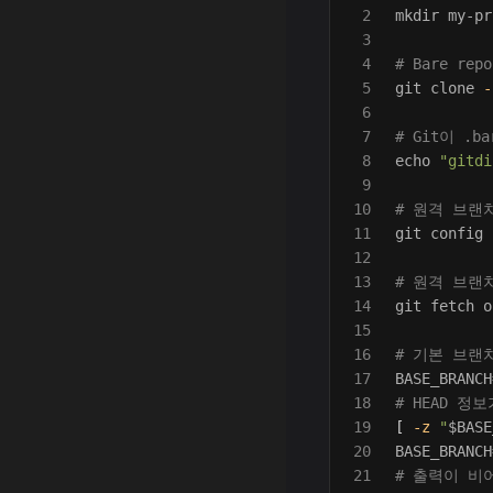
2

mkdir 
my-pr
3

4

# Bare repo
5

git clone 
-
6

7

# Git이 .
8

echo
"gitdi
9

10

# 원격 브랜
11

git config 
12

13

# 원격 브랜
14

git fetch o
15

16

# 기본 브랜치 
17

BASE_BRANCH
18

# HEAD 
19

[
-z
"
$BASE
20

BASE_BRANCH
21

# 출력이 비