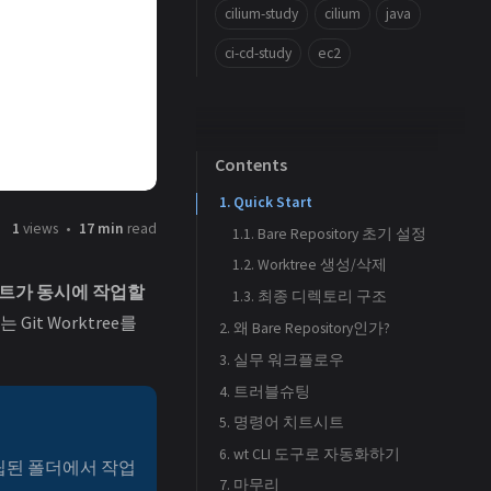
cilium-study
cilium
java
ci-cd-study
ec2
Contents
1. Quick Start
1
views
17 min
read
1.1. Bare Repository 초기 설정
1.2. Worktree 생성/삭제
트가 동시에 작업할
1.3. 최종 디렉토리 구조
it Worktree를
2. 왜 Bare Repository인가?
3. 실무 워크플로우
2.1. 기본 방식의 한계
4. 트러블슈팅
2.2. Bare Repository 방식
3.1. 시나리오: 긴급 버그 수정
5. 명령어 치트시트
3.1.1. 기존 방식 (stash 필요)
4.1. git pull 시 “현재 어떤 브랜치 위에도 있지 않습니다”
3.2. 시나리오: Multi-Agent 병렬 작업
6. wt CLI 도구로 자동화하기
3.3. Pull/Fetch 방법
3.1.2. Worktree 방식 (컨텍스트 유지)
4.2. git pull 시 “There is no tracking information for the current branch”
립된 폴더에서 작업
7. 마무리
6.1. 설치
3.4. 브랜치 이름과 Worktree 경로 규칙
4.3. 같은 브랜치 중복 체크아웃 불가