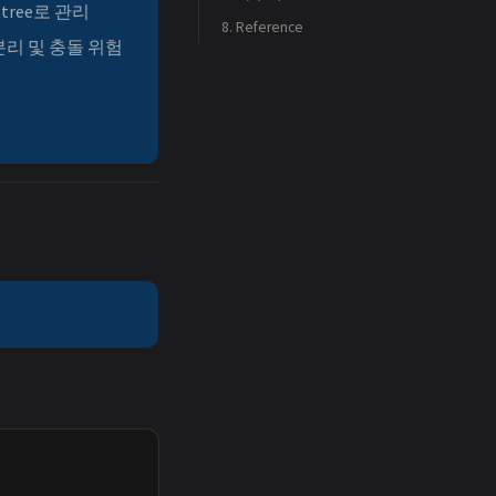
tree로 관리
8. Reference
6.2. 빠른 시작: wt init
3.5. Multi-Agent 컨텍스트 공유 & 충돌 방지
4.4. Dependency 디렉토리 (node_modules, venv 등)
 분리 및 충돌 위험
4.5. IDE에서 여러 Worktree 열기
6.3. Worktree 관리
6.4. 상태 확인 및 동기화
4.6. 새 브랜치 생성 후 git push 실패
6.5. 명령어 요약