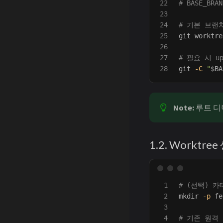
22

# BASE_BRAN
23

24

# 기본 브랜치 
25

git worktre
26

27

# 필요 시 u
git 
-C
"
$BA
Note:
루트 디
1.2. Worktr
1

# (선택) 카
2

mkdir
-p
 fe
3

4

# 기존 원격 