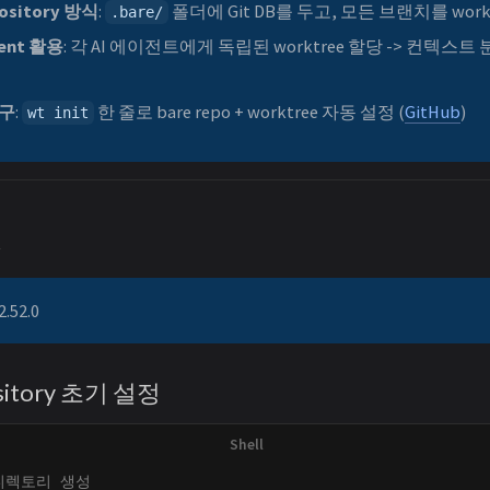
pository 방식
:
폴더에 Git DB를 두고, 모든 브랜치를 work
.bare/
gent 활용
: 각 AI 에이전트에게 독립된 worktree 할당 -> 컨텍스트
도구
:
한 줄로 bare repo + worktree 자동 설정 (
GitHub
)
wt init
t
2.52.0
ository 초기 설정
디렉토리 생성