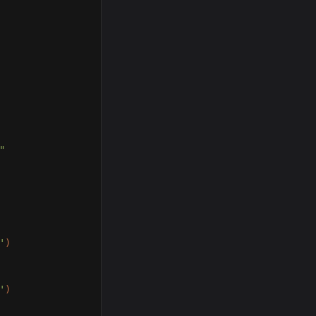
"
'
)
'
)