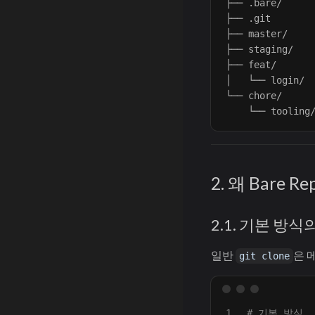
├── .bare/   
├── .git       
├── master/   
├── staging/

├── feat/

│   └── login/
└── chore/

2. 왜 Bare R
2.1. 기본 방식
일반
은 
git clone
1

# 기본 방식