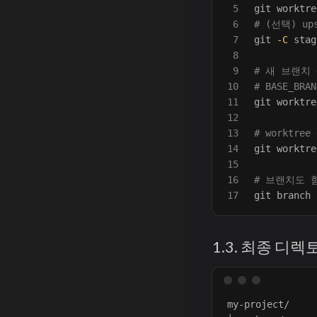
5

git worktre
6

# (선택) up
7

git 
-C
 stag
8

9

# 새 브랜치 
10

# BASE_B
11

git worktre
12

13

# worktre
14

git worktre
15

16

# 브랜치도 함
git branch 
1.3. 최종 디
my-project/
