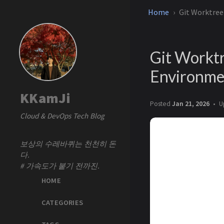
Home
Git Worktre
Git Workt
Environme
KKamJi
Posted
Jan 21, 2026
U
Cloud & DevOps Tech Blog
보상의 수레바퀴는 천천히 돈
다.
# 가속도가 붙기 전까진.
HOME
CATEGORIES