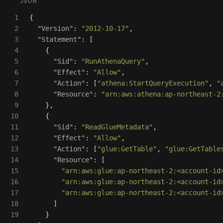
1

{
2

"Version"
:
"2012-10-17"
,
3

"Statement"
:
[
4

{
5

"Sid"
:
"RunAthenaQuery"
,
6

"Effect"
:
"Allow"
,
7

"Action"
:
[
"athena:StartQueryExecution"
,
"
8

"Resource"
:
"arn:aws:athena:ap-northeast-2
9

},
10

{
11

"Sid"
:
"ReadGlueMetadata"
,
12

"Effect"
:
"Allow"
,
13

"Action"
:
[
"glue:GetTable"
,
"glue:GetTable
14

"Resource"
:
[
15

"arn:aws:glue:ap-northeast-2:<account-id
16

"arn:aws:glue:ap-northeast-2:<account-id
17

"arn:aws:glue:ap-northeast-2:<account-id
18

]
19

}