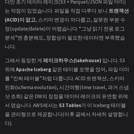
다만 초기 데이터 레이크(S3 + Parquet/JSON 파일 더미)
는 약점이 있었습니다. 파일을 직접 다루다 보니
트랜잭션
(ACID)이 없고
, 스키마 변경이 까다롭고, 잘못된 부분 수
정(update/delete)이 어렵습니다. “그냥 읽기 전용 로그
분석”엔 충분해도, 정합성이 필요한 데이터엔 부족했습
니다.
그래서 등장한 게
레이크하우스(lakehouse)
입니다. S3
위에
Apache Iceberg
같은 테이블 포맷을 얹어, 파일 더미
를 “진짜 테이블”처럼 다룹니다. ACID 트랜잭션, 스키마
진화(schema evolution), 시간여행(time travel, 과거 스냅
샷 조회) 같은 DW의 장점을 데이터 레이크의 유연함 위에
서 얻습니다. AWS에서는
S3 Tables
가 이 Iceberg 테이블
을 관리형으로 제공합니다(이후 글에서 자세히 설명합니
다).