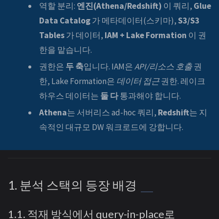
역할 분리:
엔진(Athena/Redshift)
이 쿼리,
Glue
Data Catalog
가 메타데이터(스키마),
S3/S3
Tables
가 데이터,
IAM + Lake Formation
이 권
한을 맡습니다.
권한은
두 축
입니다. IAM은
API/리소스 호출
권
한, Lake Formation은
데이터 접근
권한. 레이크
하우스 데이터는
둘 다
통과해야 합니다.
Athena
는 서버리스 ad-hoc 쿼리,
Redshift
는 지
속적인 대규모 DW 워크로드에 강합니다.
1. 분석 스택의 등장 배경
1.1. 적재 방식에서 query-in-place로