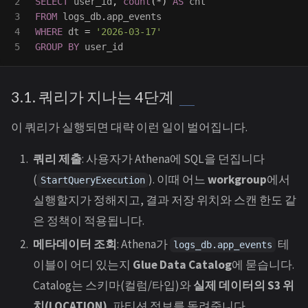
2

SELECT
user_id
,
count
(
*
)
AS
cnt
3

FROM
logs_db
.
app_events
4

WHERE
dt
=
'2026-03-17'
GROUP
BY
user_id
3.1. 쿼리가 지나는 4단계
이 쿼리가 실행되면 대략 이런 일이 벌어집니다.
쿼리 제출
: 사용자가 Athena에 SQL을 던집니다
(
). 이때 어느
workgroup
에서
StartQueryExecution
실행할지가 정해지고, 결과 저장 위치와 스캔 한도 같
은 정책이 적용됩니다.
메타데이터 조회
: Athena가
테
logs_db.app_events
이블이 어디 있는지
Glue Data Catalog
에 묻습니다.
Catalog는 스키마(컬럼/타입)와
실제 데이터의 S3 위
치(LOCATION)
, 파티션 정보를 돌려줍니다.