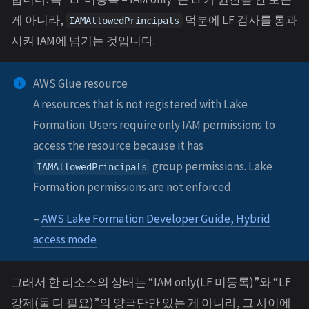
게 아니라,
덕분에 LF 검사를 통과
IAMAllowedPrincipals
시켜 IAM에 넘기는 것입니다.
AWS Glue resource
A resources that is not registered with Lake
Formation. Users require only IAM permissions to
access the resource because it has
group permissions. Lake
IAMAllowedPrincipals
Formation permissions are not enforced.
–
AWS Lake Formation Developer Guide, Hybrid
access mode
그래서 한 리소스의 상태는 “IAM only(LF 미등록)”와 “LF
강제(둘 다 필요)”의 양극단만 있는 게 아니라, 그 사이에