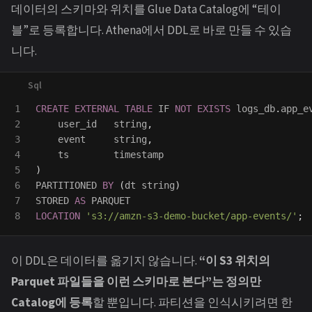
데이터의 스키마와 위치를 Glue Data Catalog에 “테이
블”로 등록합니다. Athena에서 DDL로 바로 만들 수 있습
니다.
1

CREATE
EXTERNAL
TABLE
IF
NOT
EXISTS
logs_db
.
app_e
2

user_id
string
,
3

event
string
,
4

ts
timestamp
5

)
6

PARTITIONED
BY
(
dt
string
)
7

STORED
AS
PARQUET
LOCATION
's3://amzn-s3-demo-bucket/app-events/'
;
이 DDL은 데이터를 옮기지 않습니다.
“이 S3 위치의
Parquet 파일들을 이런 스키마로 본다”는 정의만
Catalog에 등록
할 뿐입니다. 파티션을 인식시키려면 한