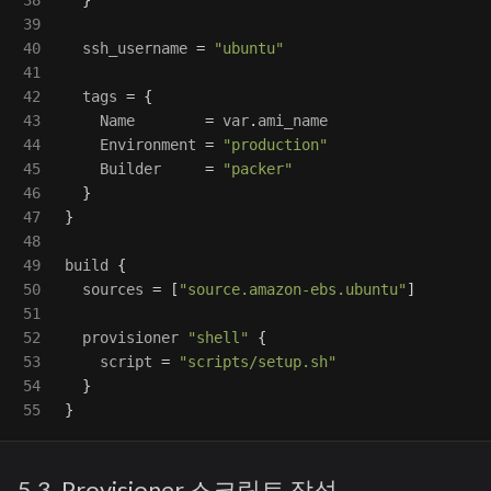
38

}
39

40

ssh_username
=
"ubuntu"
41

42

tags
=
{
43

Name
=
var
.
ami_name
44

Environment
=
"production"
45

Builder
=
"packer"
46

}
47

}
48

49

build
{
50

sources
=
[
"source.amazon-ebs.ubuntu"
]
51

52

provisioner
"shell"
{
53

script
=
"scripts/setup.sh"
54

}
}
5.3. Provisioner 스크립트 작성