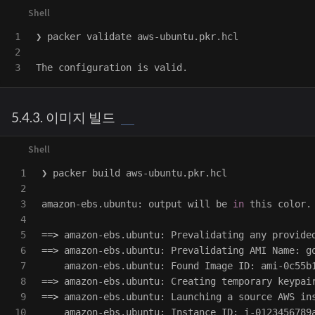
1

❯ packer validate aws-ubuntu.pkr.hcl

2

5.4.3. 이미지 빌드
1

❯ packer build aws-ubuntu.pkr.hcl

2

3

amazon-ebs.ubuntu: output will be 
in 
this color.

4

5

==>
6

==>
 amazon-ebs.ubuntu: Prevalidating AMI Name: go
7

8

==>
9

==>
 amazon-ebs.ubuntu: Launching a 
source 
AWS ins
10
