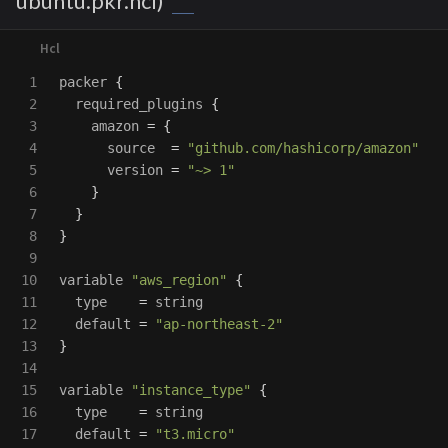
ubuntu.pkr.hcl)
1

packer
{
2

required_plugins
{
3

amazon
=
{
4

source
=
"github.com/hashicorp/amazon"
5

version
=
"~> 1"
6

}
7

}
8

}
9

10

variable
"aws_region"
{
11

type
=
string
12

default
=
"ap-northeast-2"
13

}
14

15

variable
"instance_type"
{
16

type
=
string
17

default
=
"t3.micro"