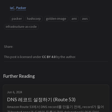
IaC
,
Packer
packer
hashicorp
golden-image
ami
aws
infrastructure-as-code
Share
This post is licensed under
CC BY 4.0
by the author.
Further Reading
Jun 6, 2024
DNS 레코드 설정하기 (Route 53)
Amazon Route 53에서 DNS record를 만들기 전에, record가 들어