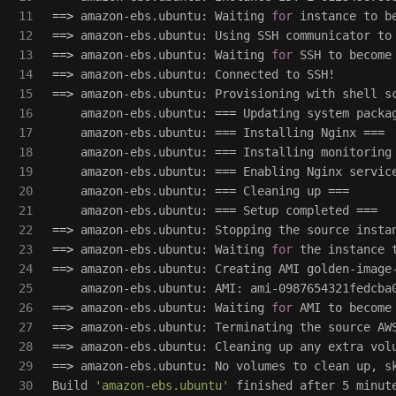
11

==>
 amazon-ebs.ubuntu: Waiting 
for 
12

==>
13

==>
 amazon-ebs.ubuntu: Waiting 
for 
14

==>
15

==>
 amazon-ebs.ubuntu: Provisioning with shell sc
16

    amazon-ebs.ubuntu: 
===
 Updating system packa
17

    amazon-ebs.ubuntu: 
===
 Installing Nginx 
===
18

    amazon-ebs.ubuntu: 
===
 Installing monitoring
19

    amazon-ebs.ubuntu: 
===
 Enabling Nginx servic
20

    amazon-ebs.ubuntu: 
===
 Cleaning up 
===
21

    amazon-ebs.ubuntu: 
===
 Setup completed 
===
22

==>
 amazon-ebs.ubuntu: Stopping the 
source 
23

==>
 amazon-ebs.ubuntu: Waiting 
for 
24

==>
 amazon-ebs.ubuntu: Creating AMI golden-image-
25

26

==>
 amazon-ebs.ubuntu: Waiting 
for 
27

==>
 amazon-ebs.ubuntu: Terminating the 
source 
28

==>
29

==>
 amazon-ebs.ubuntu: No volumes to clean up, sk
30

Build 
'amazon-ebs.ubuntu'
 finished after 5 minute