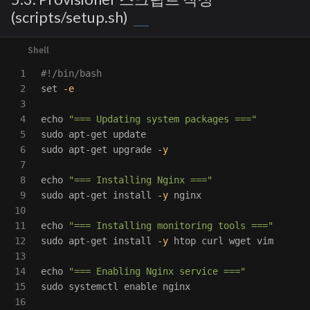
(scripts/setup.sh)
1

#!/bin/bash
2

set
-e
3

4

echo
"=== Updating system packages ==="
5

sudo 
6

sudo 
apt-get upgrade 
-y
7

8

echo
"=== Installing Nginx ==="
9

sudo 
apt-get 
install
-y
 nginx

10

11

echo
"=== Installing monitoring tools ==="
12

sudo 
apt-get 
install
-y
 htop curl wget vim

13

14

echo
"=== Enabling Nginx service ==="
15

sudo 
systemctl 
enable 
nginx

16
