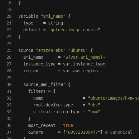
18

}
19

20

variable
"ami_name"
{
21

type
=
string
22

default
=
"golden-image-ubuntu"
23

}
24

25

source
"amazon-ebs"
"ubuntu"
{
26

ami_name
=
"${var.ami_name}-"
27

instance_type
=
var
.
instance_type
28

region
=
var
.
aws_region
29

30

source_ami_filter
{
31

filters
=
{
32

name
=
"ubuntu/images/hvm-s
33

root-device-type
=
"ebs"
34

virtualization-type
=
"hvm"
35

}
36

most_recent
=
true
37

owners
=
[
"099720109477"
]
# Canonical