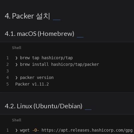
4. Packer 설치
4.1. macOS (Homebrew)
1

❯ brew tap hashicorp/tap

2

❯ brew 
install 
hashicorp/tap/packer

3

4

❯ packer version

4.2. Linux (Ubuntu/Debian)
1

❯ wget 
-O-
 https://apt.releases.hashicorp.com/gpg