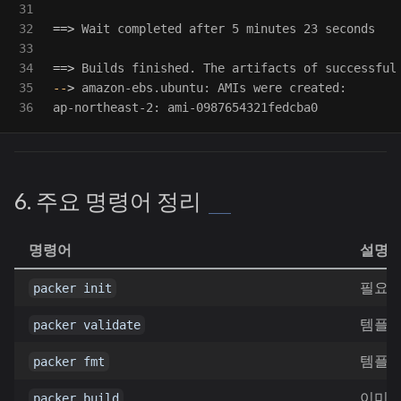
31

32

==>
 Wait completed after 5 minutes 23 seconds

33

34

==>
35

--
>
 amazon-ebs.ubuntu: AMIs were created:

6. 주요 명령어 정리
명령어
설명
필요한
packer init
템플릿
packer validate
템플릿
packer fmt
이미지
packer build