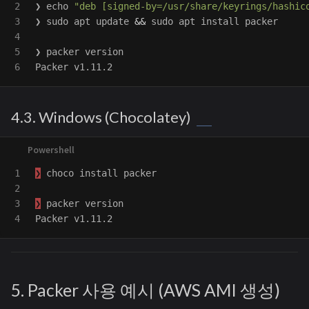
2

❯ 
echo
"deb [signed-by=/usr/share/keyrings/hashic
3

❯ 
sudo 
apt update 
&&
sudo 
apt 
install 
packer

4

5

❯ packer version

4.3. Windows (Chocolatey)
1

❯
choco
install
packer
2

3

❯
packer
version
Packer
v1.11.2
5. Packer 사용 예시 (AWS AMI 생성)