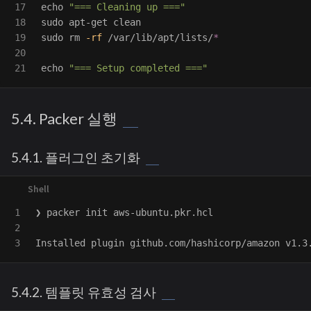
17

echo
"=== Cleaning up ==="
18

sudo 
19

sudo rm
-rf
 /var/lib/apt/lists/
*
20

echo
"=== Setup completed ==="
5.4. Packer 실행
5.4.1. 플러그인 초기화
1

❯ packer init aws-ubuntu.pkr.hcl

2

Installed plugin github.com/hashicorp/amazon v1.3
5.4.2. 템플릿 유효성 검사