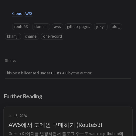
Cloud
,
AWS
route53
domain
aws
github-pages
jekyll
blog
kkamji
cname
dns-record
Share
This post is licensed under
CC BY 4.0
by the author.
Further Reading
Jun 6, 2024
AWS에서 도메인 구매하기 (Route53)
GitHub 아이디를 변경하면서 블로그 주소도 war-oxi.github.io에