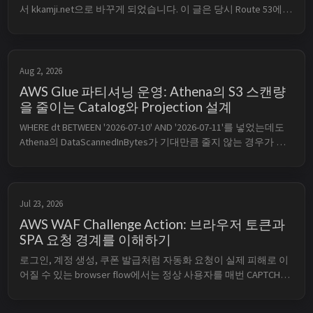
서 kkamji.net으로 바꾸게 되었습니다. 이 글은 당시 Route 53에
서 개인 도메인을 등록한 기록을 현재 console 흐름과 함께 다시 
정리한 것입니다. 도메인 등록은 주소의 소유권을 얻는 단계이
며, GitHub Pages 연결과 HTTPS 설정은 별도의 후속 작...
Aug 2, 2026
AWS Glue 파티셔닝 운영: Athena의 S3 스캔량
을 줄이는 Catalog와 Projection 설계
WHERE dt BETWEEN '2026-07-10' AND '2026-07-11'를 넣었는데도 
Athena의 DataScannedInBytes가 기대만큼 줄지 않는 경우가 있
습니다. SQL 문법은 맞아도, 조건이 partition column에 직접 적용
되고 그 값이 등록된 partition location 또는 projection의 
location...
Jul 23, 2026
AWS WAF Challenge Action: 브라우저 토큰과
SPA 요청 경계를 이해하기
로그인, 계정 생성, 쿠폰 발급처럼 자동화 요청이 실제 피해로 이
어질 수 있는 browser flow에서는 정상 사용자를 매번 CAPTCHA
에 통과시키지 않고도 의심스러운 client를 한 번 더 확인하고 싶
을 때가 있습니다. AWS WAF Challenge는 이때 사용할 수 있는 