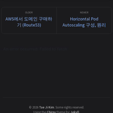
WAF rule action입니다. browser가 background...
AWS에서 도메인 구매하
Horizontal Pod
기 (Route53)
Autoscaling 구성, 원리
©
2026
Tae Ji Kim
.
Some rights reserved.
Using the
Chirpy
theme for
Jekyll
.