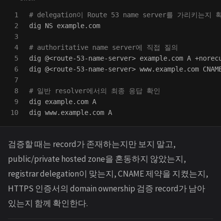
1

# delegation이 Route 53 name server를 가리키는지 
2

dig NS example.com

3

4

# authoritative name server에 직접 질의
5

dig @<route-53-name-server> example.com A +norecu
6

dig @<route-53-name-server> www.example.com CNAME
7

8

# 일반 resolver에서의 최종 응답 확인
9

dig example.com A

검증할 때는 record가 존재하는지만 보지 말고,
public/private hosted zone을 혼동하지 않았는지,
registrar delegation이 맞는지, CNAME 제약을 지켰는지,
HTTPS 인증서의 domain ownership 검증 record가 남아
있는지 함께 확인한다.