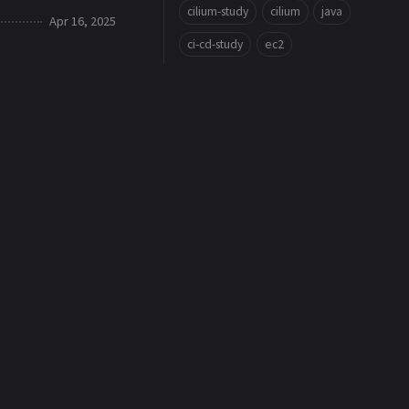
cilium-study
cilium
java
Apr 16, 2025
ci-cd-study
ec2