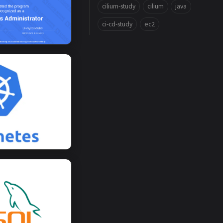
cilium-study
cilium
java
ci-cd-study
ec2