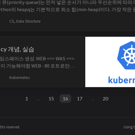
순위 큐(priority queue)는 먼저 넣은 순서가 아니라 우선순위에 따
thon의 heapq는 기본적으로 최소 힙(min-heap)이다. 가장 작은
있다. 같은 우선순위에서 처리 순서를 보존하거나 작업 객체를 안전하
CS, Data Structure
licy 개념, 실습
 네임스페이스 생성. WEB <=> WAS <=>
이 가능해야함 WEB - 80 포트로만
 WAS - 8080 포트로만 ingress, egress
Kubernetes
 ingress, egress TL;DR 주요 키워드
1
...
15
16
17
...
20
hts reserved.
Using 