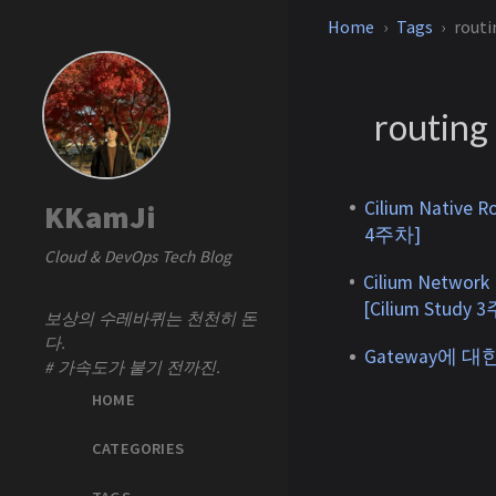
Home
Tags
routi
routing
Cilium Native
KKamJi
4주차]
Cloud & DevOps Tech Blog
Cilium Networ
[Cilium Study 
보상의 수레바퀴는 천천히 돈
다.
Gateway에 
# 가속도가 붙기 전까진.
HOME
CATEGORIES