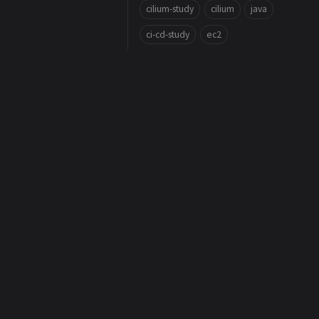
cilium-study
cilium
java
ci-cd-study
ec2