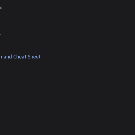
ud
1
mand Cheat Sheet