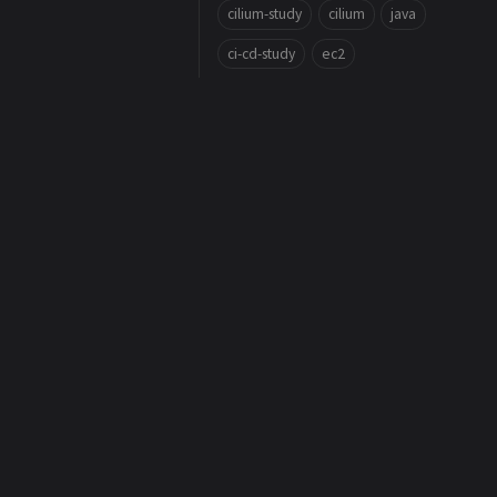
cilium-study
cilium
java
ci-cd-study
ec2