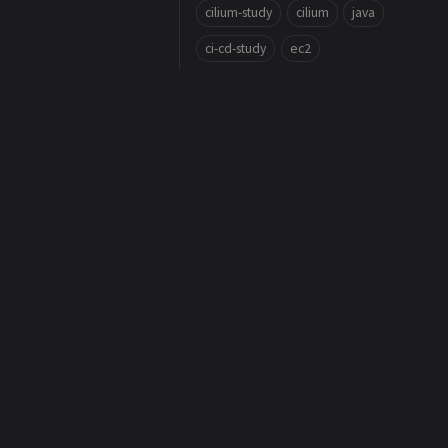
cilium-study
cilium
java
ci-cd-study
ec2