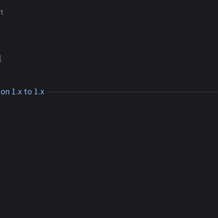
rt
1
on 1.x to 1.x