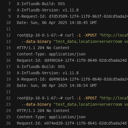
7

X-Influxdb-Build: OSS

8

X-Influxdb-Version: v1.11.8

9

X-Request-Id: d7d53509-12f4-11f0-863f-02dcd5ada24
10

Date: Sun, 06 Apr 2025 14:38:45 GMT

11

12

root@ip-10-0-1-67:~# curl 
-i
-XPOST
"http://loca
13

--data-binary
"test_data,location=serverroom v
14

HTTP/1.1 204 No Content

15

Content-Type: application/json

16

Request-Id: dd490164-12f4-11f0-8640-02dcd5ada24d

17

X-Influxdb-Build: OSS

18

X-Influxdb-Version: v1.11.8

19

X-Request-Id: dd490164-12f4-11f0-8640-02dcd5ada24
20

Date: Sun, 06 Apr 2025 14:38:54 GMT

21

22

root@ip-10-0-1-67:~# curl 
-i
-XPOST
"http://loca
23

--data-binary
"test_data,location=serverroom v
24

HTTP/1.1 204 No Content

25

Content-Type: application/json

26

Request-Id: e074ed20-12f4-11f0-8641-02dcd5ada24d
