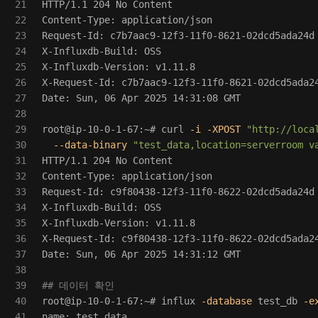
21

HTTP/1.1 204 No Content

22

Content-Type: application/json

23

Request-Id: c7b7aac9-12f3-11f0-8621-02dcd5ada24d

24

X-Influxdb-Build: OSS

25

X-Influxdb-Version: v1.11.8

26

X-Request-Id: c7b7aac9-12f3-11f0-8621-02dcd5ada24
27

Date: Sun, 06 Apr 2025 14:31:08 GMT

28

29

root@ip-10-0-1-67:~# curl 
-i
-XPOST
"http://loca
30

--data-binary
"test_data,location=serverroom v
31

HTTP/1.1 204 No Content

32

Content-Type: application/json

33

Request-Id: c9f80438-12f3-11f0-8622-02dcd5ada24d

34

X-Influxdb-Build: OSS

35

X-Influxdb-Version: v1.11.8

36

X-Request-Id: c9f80438-12f3-11f0-8622-02dcd5ada24
37

Date: Sun, 06 Apr 2025 14:31:12 GMT

38

39

## 데이터 확인
40

root@ip-10-0-1-67:~# influx 
-database
 test_db 
-e
41
