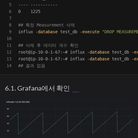
5

----
-----------
6

0    1225

7

8

## 특정 Measurement 삭제
9

influx 
-database
 test_db 
-execute
"DROP MEASUREM
10

11

## 삭제 후 데이터 개수 확인
12

root@ip-10-0-1-67:~# influx 
-database
 test_db 
-e
13

root@ip-10-0-1-67:~# influx 
-database
 test_db 
-e
## 결과 없음
6.1. Grafana에서 확인