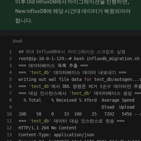
이후 Old InfluxDB에서 마이그레이션을 진행하면,
New InfluxDB에 해당 시간대 데이터가 복원되어야
합니다.
1

## Old InfluxDB에서 마이그레이션 스크립트 실행
2

3

===
 데이터베이스 목록 추출 
===
4

===
'test_db'
 데이터베이스 데이터 내보내기 
===
5

writing out wal file data 
for 
6

===
'test_db'
에서 DDL 명령문 제거 
(
순수 데이터만 추
7

===
 대상 인스턴스에서 
'test_db'
 데이터베이스 생성 
==
8

  % Total    % Received % Xferd  Average Speed   
9

                                 Dload  Upload   
10

100    58    0    33  100    25   7202   5456 
--
11

===
'test_db'
 데이터 대상 인스턴스로 전송 
===
12

HTTP/1.1 204 No Content

13

Content-Type: application/json
