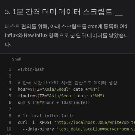
5. 1분 간격 더미 데이터 스크립트
테스트 편의를 위해, 아래 스크립트를 cron에 등록해 Old
Influx와 New Influx 양쪽으로 분 단위 데이터를 쌓았습니
다.
1

#!/bin/bash
2

3

# 한국 시간(UTC+9) 시+분 합산으로 데이터 생성
4

hour
=
$(
TZ
=
"Asia/Seoul"
date
 +
"%H"
)
5

minute
=
$(
TZ
=
"Asia/Seoul"
date
 +
"%M"
)
6

sum
=
$((
10
#$hour + 10#$minute))
7

8

# 1) local influx (old)
9

curl 
-
i 
-
XPOST 
"http://localhost:8086/write?db=t
10

--
data-binary 
"test_data,location=serverroom v