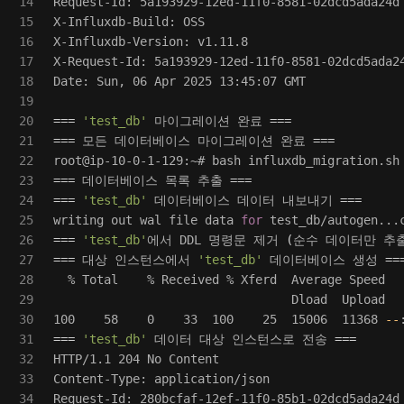
14

Request-Id: 5a193929-12ed-11f0-8581-02dcd5ada24d

15

X-Influxdb-Build: OSS

16

X-Influxdb-Version: v1.11.8

17

X-Request-Id: 5a193929-12ed-11f0-8581-02dcd5ada24
18

Date: Sun, 06 Apr 2025 13:45:07 GMT

19

20

===
'test_db'
 마이그레이션 완료 
===
21

===
 모든 데이터베이스 마이그레이션 완료 
===
22

23

===
 데이터베이스 목록 추출 
===
24

===
'test_db'
 데이터베이스 데이터 내보내기 
===
25

writing out wal file data 
for 
26

===
'test_db'
에서 DDL 명령문 제거 
(
순수 데이터만 추
27

===
 대상 인스턴스에서 
'test_db'
 데이터베이스 생성 
==
28

  % Total    % Received % Xferd  Average Speed   
29

                                 Dload  Upload   
30

100    58    0    33  100    25  15006  11368 
--
31

===
'test_db'
 데이터 대상 인스턴스로 전송 
===
32

HTTP/1.1 204 No Content

33

Content-Type: application/json

34

Request-Id: 280bcfaf-12ef-11f0-85b1-02dcd5ada24d
