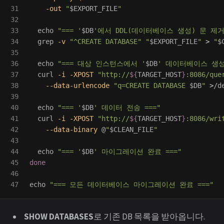
31

-out
"
$EXPORT_FILE
"
32

33

echo
"=== '
$DB
'에서 DDL(데이터베이스 생성) 문 제거 
34

grep
-v
"^CREATE DATABASE"
"
$EXPORT_FILE
"
>
"
$
35

36

echo
"=== 대상 인스턴스에서 '
$DB
' 데이터베이스 생성 
37

  curl 
-i
-XPOST
"http://
${
TARGET_HOST
}
:8086/que
38

--data-urlencode
"q=CREATE DATABASE 
$DB
"
>
/d
39

40

echo
"=== '
$DB
' 데이터 전송 ==="
41

  curl 
-i
-XPOST
"http://
${
TARGET_HOST
}
:8086/wri
42

--data-binary
 @
"
$CLEAN_FILE
"
43

44

echo
"=== '
$DB
' 마이그레이션 완료 ==="
45

done

46

echo
"=== 모든 데이터베이스 마이그레이션 완료 ==="
SHOW DATABASES
로 기존 DB 목록을 받아옵니다.