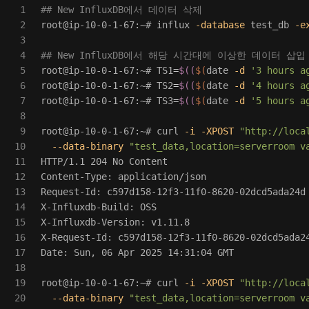
1

## New InfluxDB에서 데이터 삭제
2

root@ip-10-0-1-67:~# influx 
-database
 test_db 
-e
3

4

## New InfluxDB에서 해당 시간대에 이상한 데이터 삽입 (1
5

root@ip-10-0-1-67:~# 
TS1
=
$((
$(
date
-d
'3 hours a
6

root@ip-10-0-1-67:~# 
TS2
=
$((
$(
date
-d
'4 hours a
7

root@ip-10-0-1-67:~# 
TS3
=
$((
$(
date
-d
'5 hours a
8

9

root@ip-10-0-1-67:~# curl 
-i
-XPOST
"http://loca
10

--data-binary
"test_data,location=serverroom v
11

HTTP/1.1 204 No Content

12

Content-Type: application/json

13

Request-Id: c597d158-12f3-11f0-8620-02dcd5ada24d

14

X-Influxdb-Build: OSS

15

X-Influxdb-Version: v1.11.8

16

X-Request-Id: c597d158-12f3-11f0-8620-02dcd5ada24
17

Date: Sun, 06 Apr 2025 14:31:04 GMT

18

19

root@ip-10-0-1-67:~# curl 
-i
-XPOST
"http://loca
20

--data-binary
"test_data,location=serverroom v