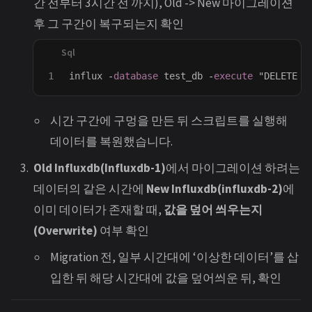
간 전부터 3시간 전 까지), Old -> New 마이그레이션
후 그 구간이 복구되는지 확인
influx
-
database
test_db
-
execute
"DELETE F
시간 구간에 구멍을 만든 뒤 스크립트를 실행해
데이터를 복원했습니다.
Old Influxdb(Influxdb-1)
에서 마이그레이션 하려는
데이터의 같은 시간에
New Influxdb(influxdb-2)
에
이미 데이터가 존재할 때,
값을 덮어 씌우는지
(Overwrite)
여부 확인
Migration 전, 일부 시간대에 ‘이상한 데이터’를 삽
입한 뒤 해당 시간대에 값을 덮어씌운 뒤, 확인