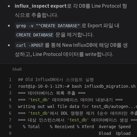
influx_inspect export
로 각 DB를 Line Protocol 형
식으로 추출합니다.
로 Export 파일 내
grep -v "^CREATE DATABASE"
문을 제거합니다.
CREATE DATABASE
를 통해 New InfluxDB에 해당 DB를 생
curl -XPOST
성하고, Line Protocol 데이터를 write합니다.
1

## Old InfluxDB에서 스크립트 실행
2

3

===
 데이터베이스 목록 추출 
===
4

===
'test_db'
 데이터베이스 데이터 내보내기 
===
5

writing out wal file data 
for 
6

===
'test_db'
에서 DDL 명령문 제거 
(
순수 데이터만 추
7

===
 대상 인스턴스에서 
'test_db'
 데이터베이스 생성 
==
8

  % Total    % Received % Xferd  Average Speed   
9

                                 Dload  Upload   