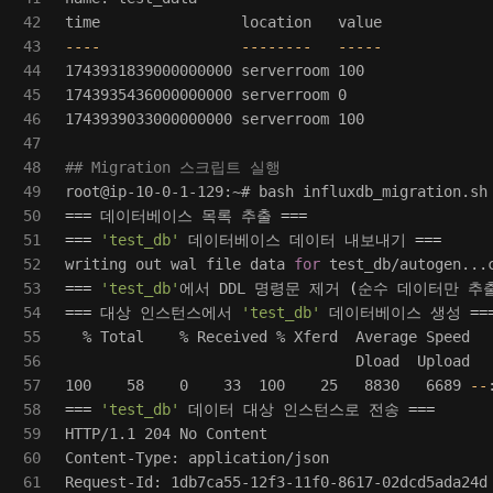
42

time                
43

----
--------
-----
44

1743931839000000000 serverroom 100

45

1743935436000000000 serverroom 0

46

1743939033000000000 serverroom 100

47

48

## Migration 스크립트 실행
49

50

===
 데이터베이스 목록 추출 
===
51

===
'test_db'
 데이터베이스 데이터 내보내기 
===
52

writing out wal file data 
for 
53

===
'test_db'
에서 DDL 명령문 제거 
(
순수 데이터만 추
54

===
 대상 인스턴스에서 
'test_db'
 데이터베이스 생성 
==
55

  % Total    % Received % Xferd  Average Speed   
56

                                 Dload  Upload   
57

100    58    0    33  100    25   8830   6689 
--
58

===
'test_db'
 데이터 대상 인스턴스로 전송 
===
59

HTTP/1.1 204 No Content

60

Content-Type: application/json

61

Request-Id: 1db7ca55-12f3-11f0-8617-02dcd5ada24d
