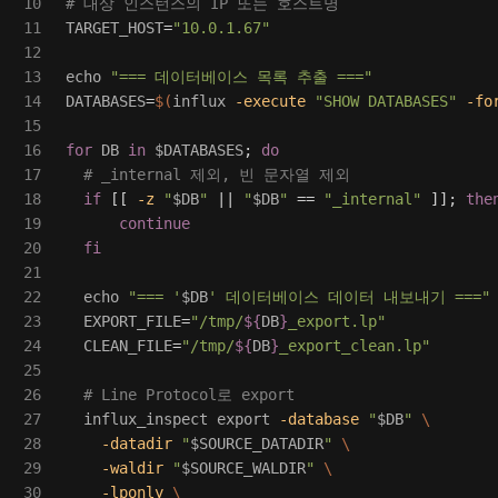
10

# 대상 인스턴스의 IP 또는 호스트명
11

TARGET_HOST
=
"10.0.1.67"
12

13

echo
"=== 데이터베이스 목록 추출 ==="
14

DATABASES
=
$(
influx 
-execute
"SHOW DATABASES"
-fo
15

16

for 
DB 
in
$DATABASES
;
do
17

# _internal 제외, 빈 문자열 제외
18

if
[[
-z
"
$DB
"
||
"
$DB
"
==
"_internal"
]]
;
then
19

      continue

20

  fi

21

22

echo
"=== '
$DB
' 데이터베이스 데이터 내보내기 ==="
23

EXPORT_FILE
=
"/tmp/
${
DB
}
_export.lp"
24

CLEAN_FILE
=
"/tmp/
${
DB
}
_export_clean.lp"
25

26

# Line Protocol로 export
27

  influx_inspect 
export
-database
"
$DB
"
\
28

-datadir
"
$SOURCE_DATADIR
"
\
29

-waldir
"
$SOURCE_WALDIR
"
\
30

-lponly
\