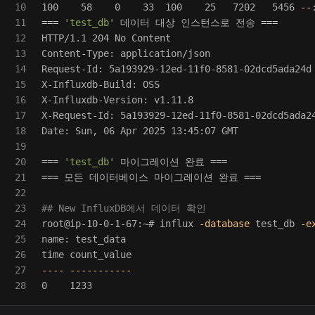
10

100    58    0    33  100    25   7202   5456 
--
11

===
'test_db'
 데이터 대상 인스턴스로 전송 
===
12

HTTP/1.1 204 No Content

13

Content-Type: application/json

14

Request-Id: 5a193929-12ed-11f0-8581-02dcd5ada24d

15

X-Influxdb-Build: OSS

16

X-Influxdb-Version: v1.11.8

17

X-Request-Id: 5a193929-12ed-11f0-8581-02dcd5ada24
18

Date: Sun, 06 Apr 2025 13:45:07 GMT

19

20

===
'test_db'
 마이그레이션 완료 
===
21

===
 모든 데이터베이스 마이그레이션 완료 
===
22

23

## New InfluxDB에서 데이터 확인
24

root@ip-10-0-1-67:~# influx 
-database
 test_db 
-e
25

26

time 
27

----
-----------