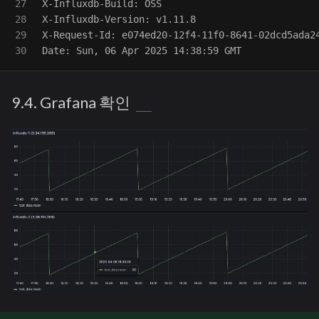
27

X-Influxdb-Build: OSS

28

X-Influxdb-Version: v1.11.8

29

X-Request-Id: e074ed20-12f4-11f0-8641-02dcd5ada24
9.4. Grafana 확인