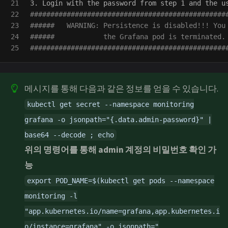
21

22

################################################
23

######   WARNING: Persistence is disabled!!! You
24

######            the Grafana pod is terminated.
################################################
메시지를 통해 다음과 같은 정보를 얻을 수 있습니다.
kubectl get secret --namespace monitoring
grafana -o jsonpath="{.data.admin-password}" |
base64 --decode ; echo
위의 명령어를 통해 admin 계정의 비밀번호 확인 가
능
export POD_NAME=$(kubectl get pods --namespace
monitoring -l
"app.kubernetes.io/name=grafana,app.kubernetes.i
o/instance=grafana" -o jsonpath="