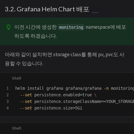
3.2. Grafana Helm Chart 배포
이전 시간에 생성한
namespace에 배포
monitoring
하도록 하겠습니다.
아래와 같이 설치하면 storage class를 통해 pv, pvc도 사
용할 수 있습니다.
1

helm 
install 
grafana grafana/grafana 
-n
 monitorin
2

--set
 persistence.enabled
=
true
\
3

--set
 persistence.storageClassName
=
<YOUR_STORAG
--set
 persistence.size
=