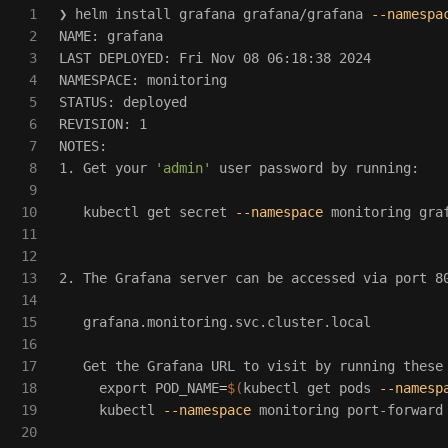
1

❯ helm 
install 
grafana grafana/grafana 
--namespa
2

NAME: grafana

3

LAST DEPLOYED: Fri Nov 08 06:18:38 2024

4

NAMESPACE: monitoring

5

STATUS: deployed

6

REVISION: 1

7

NOTES:

8

1. Get your 
'admin'
 user password by running:

9

10

   kubectl get secret 
--namespace
 monitoring gra
11

12

13

2. The Grafana server can be accessed via port 80
14

15

   grafana.monitoring.svc.cluster.local

16

17

   Get the Grafana URL to visit by running these
18

export 
POD_NAME
=
$(
kubectl get pods 
--namesp
19

     kubectl 
--namespace
 monitoring port-forward
20
