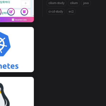
cilium-study
cilium
java
ci-cd-study
ec2