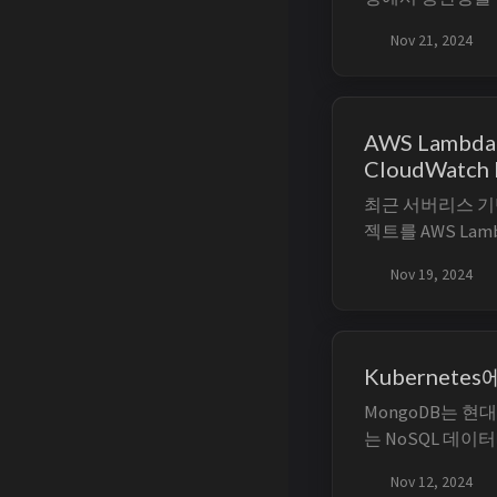
Neovim 에디터
Nov 21, 2024
Vim과 호환되는 
과 편의성을 제공합
플러그인 매니저인 
tokyonig...
AWS Lambd
CloudWatch L
최근 서버리스 기반
젝트를 AWS Lam
하고 있습니다. 
Nov 19, 2024
의 Lambda Fu
에서 각 Lambda F
의 Log Group
Kubernete
MongoDB는 
는 NoSQL 데
복잡한 구조를 유
Nov 12, 2024
니다. 관계형 데