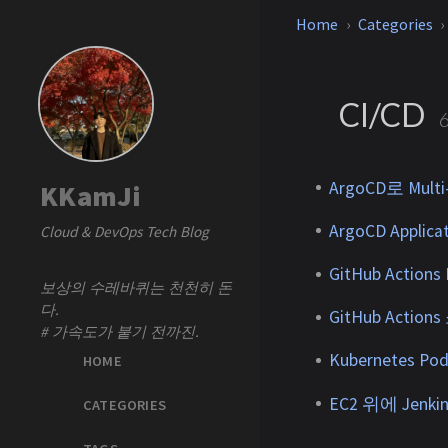
Home
Categories
CI/CD
ArgoCD로 Multi
KKamJi
ArgoCD App
Cloud & DevOps Tech Blog
GitHub Actions 
보상의 수레바퀴는 천천히 돈
다.
GitHub Acti
# 가속도가 붙기 전까진.
Kubernetes P
HOME
EC2 위에 Jenki
CATEGORIES