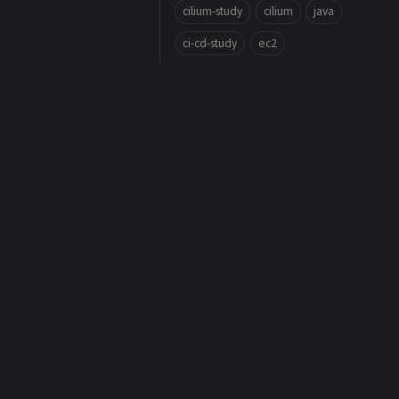
cilium-study
cilium
java
ci-cd-study
ec2