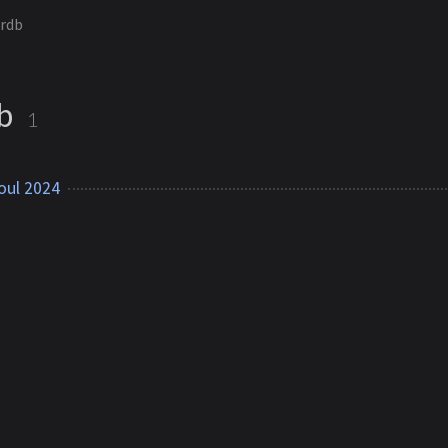
ordb
db
1
oul 2024