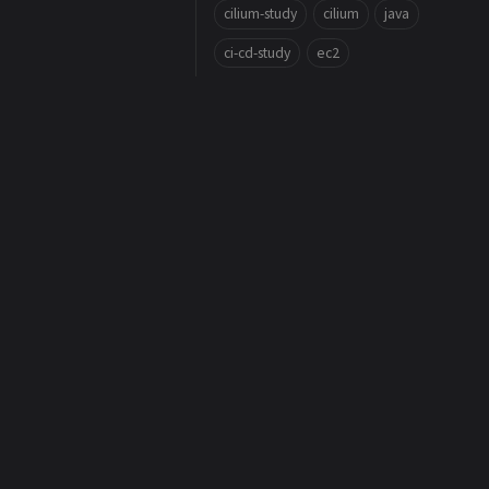
cilium-study
cilium
java
ci-cd-study
ec2