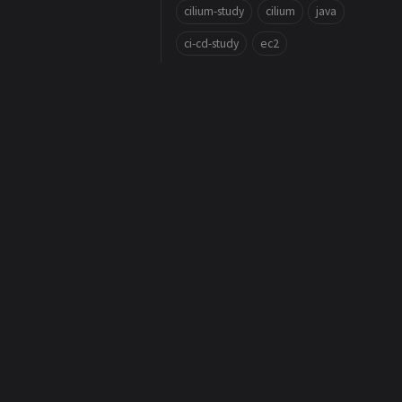
cilium-study
cilium
java
ci-cd-study
ec2