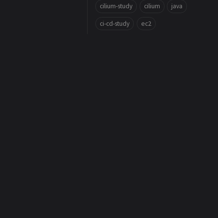
cilium-study
cilium
java
ci-cd-study
ec2