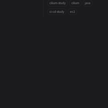
cilium-study
cilium
java
ci-cd-study
ec2