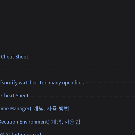
Cheat Sheet
 fsnotify watcher: too many open files
 Cheat Sheet
Volume Manager)-개념, 사용 방법
eXecution Environment) 개념, 사용법
설정 [gitignore.io]