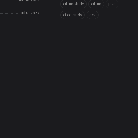
cilium-study
cilium
java
Jul 8, 2023
ci-cd-study
ec2