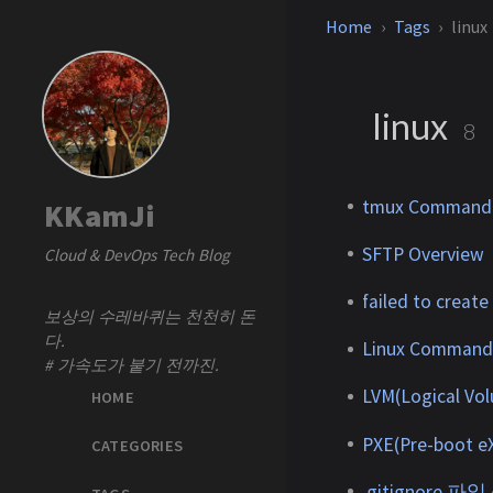
Home
Tags
linux
linux
8
tmux Command 
KKamJi
SFTP Overview
Cloud & DevOps Tech Blog
failed to create
보상의 수레바퀴는 천천히 돈
다.
Linux Command
# 가속도가 붙기 전까진.
LVM(Logical 
HOME
PXE(Pre-boot 
CATEGORIES
.gitignore 파일 