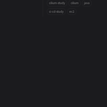
cilium-study
cilium
java
ci-cd-study
ec2