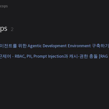
ecops
ops
2
전트를 위한 Agentic Development Environment 구축하
 - RBAC, PII, Prompt Injection과 캐시-권한 충돌 [RAG 