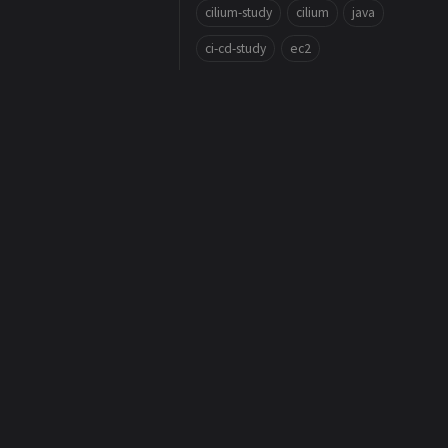
cilium-study
cilium
java
ci-cd-study
ec2