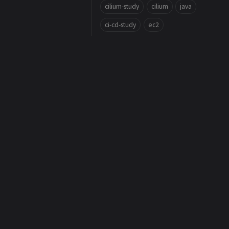
cilium-study
cilium
java
ci-cd-study
ec2